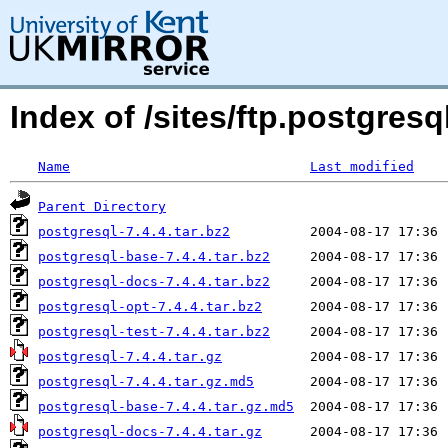
Index of /sites/ftp.postgre
Name
Last modified
Parent Directory
postgresql-7.4.4.tar.bz2
postgresql-base-7.4.4.tar.bz2
postgresql-docs-7.4.4.tar.bz2
postgresql-opt-7.4.4.tar.bz2
postgresql-test-7.4.4.tar.bz2
postgresql-7.4.4.tar.gz
postgresql-7.4.4.tar.gz.md5
postgresql-base-7.4.4.tar.gz.md5
postgresql-docs-7.4.4.tar.gz