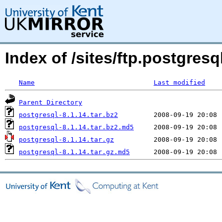
Index of /sites/ftp.postgre
Name
Last modified
Parent Directory
postgresql-8.1.14.tar.bz2
postgresql-8.1.14.tar.bz2.md5
postgresql-8.1.14.tar.gz
postgresql-8.1.14.tar.gz.md5