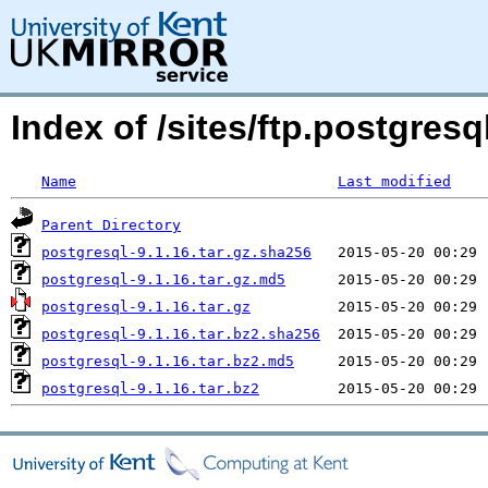
Index of /sites/ftp.postgre
Name
Last modified
Parent Directory
postgresql-9.1.16.tar.gz.sha256
postgresql-9.1.16.tar.gz.md5
postgresql-9.1.16.tar.gz
postgresql-9.1.16.tar.bz2.sha256
postgresql-9.1.16.tar.bz2.md5
postgresql-9.1.16.tar.bz2