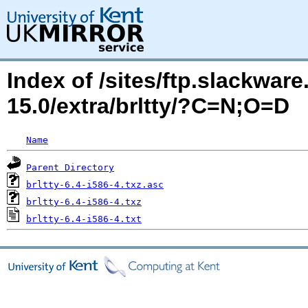
Index of /sites/ftp.slackwa
15.0/extra/brltty/?C=N;O=D
Name
Parent Directory
brltty-6.4-i586-4.txz.asc
brltty-6.4-i586-4.txz
brltty-6.4-i586-4.txt