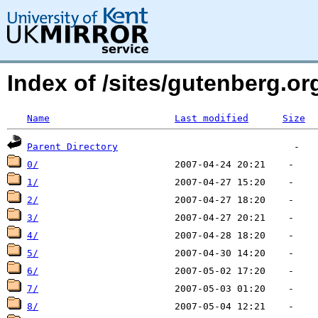
Index of /sites/gutenberg.org
Name
Last modified
Size
Parent Directory
0/
1/
2/
3/
4/
5/
6/
7/
8/