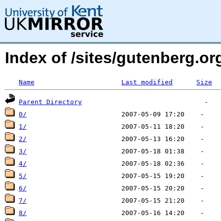
Index of /sites/gutenberg.org
Name
Last modified
Size
Parent Directory
0/
1/
2/
3/
4/
5/
6/
7/
8/