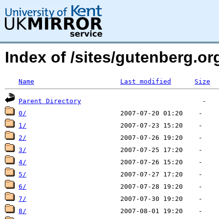
Index of /sites/gutenberg.org
Name
Last modified
Size
Parent Directory
0/
1/
2/
3/
4/
5/
6/
7/
8/