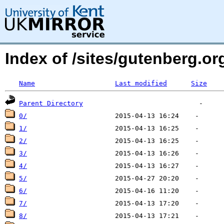
Index of /sites/gutenberg.org
Name
Last modified
Size
Parent Directory
0/
1/
2/
3/
4/
5/
6/
7/
8/