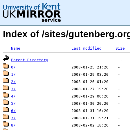
Index of /sites/gutenberg.org
Name
Last modified
Size
Parent Directory
0/
1/
2/
3/
4/
5/
6/
7/
8/