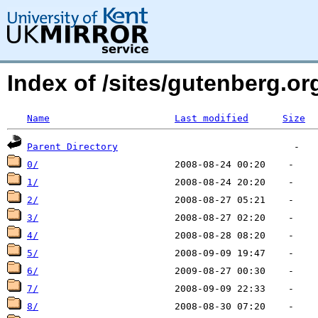
Index of /sites/gutenberg.org
Name
Last modified
Size
Parent Directory
0/
1/
2/
3/
4/
5/
6/
7/
8/