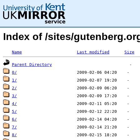
Index of /sites/gutenberg.org
Name
Last modified
Size
Parent Directory
0/
1/
2/
3/
4/
5/
6/
7/
8/