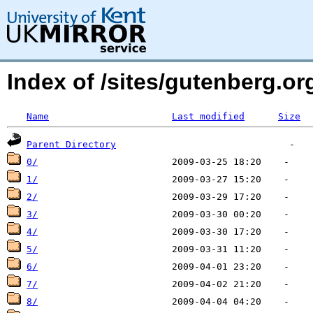
Index of /sites/gutenberg.org
Name
Last modified
Size
Parent Directory
0/
1/
2/
3/
4/
5/
6/
7/
8/