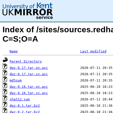
Index of /sites/sources.red
C=S;O=A
Name
Last modified
Parent Directory
dwz-0.17.tar.gz.asc
dwz-0.17.tar.xz.asc
md5sum
dwz-0.16.tar.gz.asc
dwz-0.16.tar.xz.asc
sha512.sum
dwz-0.1.tar.bz2
dwz-0.2.tar.bz2