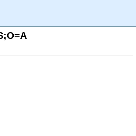
=S;O=A