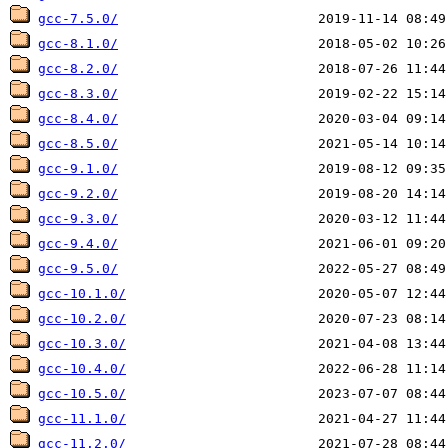
gcc-7.5.0/
gcc-8.1.0/
gcc-8.2.0/
gcc-8.3.0/
gcc-8.4.0/
gcc-8.5.0/
gcc-9.1.0/
gcc-9.2.0/
gcc-9.3.0/
gcc-9.4.0/
gcc-9.5.0/
gcc-10.1.0/
gcc-10.2.0/
gcc-10.3.0/
gcc-10.4.0/
gcc-10.5.0/
gcc-11.1.0/
gcc-11.2.0/