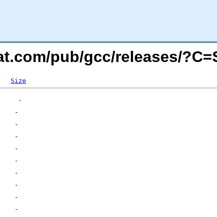
dhat.com/pub/gcc/releases/?C
Size