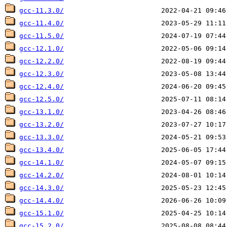
gcc-11.3.0/
gcc-11.4.0/
gcc-11.5.0/
gcc-12.1.0/
gcc-12.2.0/
gcc-12.3.0/
gcc-12.4.0/
gcc-12.5.0/
gcc-13.1.0/
gcc-13.2.0/
gcc-13.3.0/
gcc-13.4.0/
gcc-14.1.0/
gcc-14.2.0/
gcc-14.3.0/
gcc-14.4.0/
gcc-15.1.0/
gcc-15.2.0/