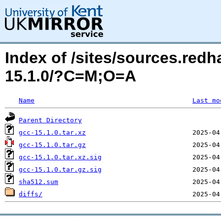
Index of /sites/sources.red
15.1.0/?C=M;O=A
Name
Last mo
Parent Directory
gcc-15.1.0.tar.xz
gcc-15.1.0.tar.gz
gcc-15.1.0.tar.xz.sig
gcc-15.1.0.tar.gz.sig
sha512.sum
diffs/