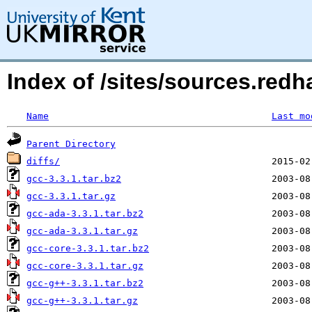
Index of /sites/sources.redh
Name
Last mo
Parent Directory
diffs/
gcc-3.3.1.tar.bz2
gcc-3.3.1.tar.gz
gcc-ada-3.3.1.tar.bz2
gcc-ada-3.3.1.tar.gz
gcc-core-3.3.1.tar.bz2
gcc-core-3.3.1.tar.gz
gcc-g++-3.3.1.tar.bz2
gcc-g++-3.3.1.tar.gz