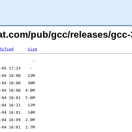
at.com/pub/gcc/releases/gcc-3
dified
Size