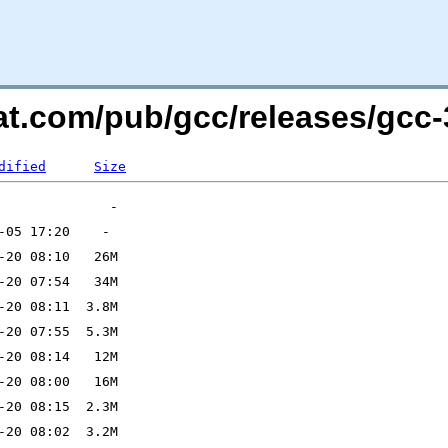
at.com/pub/gcc/releases/gcc-3
dified
Size