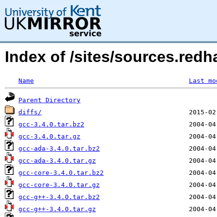
Index of /sites/sources.redh
Name
Last mo
Parent Directory
diffs/
gcc-3.4.0.tar.bz2
gcc-3.4.0.tar.gz
gcc-ada-3.4.0.tar.bz2
gcc-ada-3.4.0.tar.gz
gcc-core-3.4.0.tar.bz2
gcc-core-3.4.0.tar.gz
gcc-g++-3.4.0.tar.bz2
gcc-g++-3.4.0.tar.gz