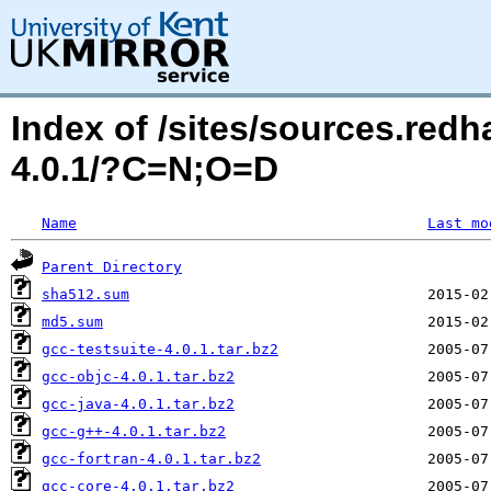
Index of /sites/sources.red
4.0.1/?C=N;O=D
Name
Last mo
Parent Directory
sha512.sum
md5.sum
gcc-testsuite-4.0.1.tar.bz2
gcc-objc-4.0.1.tar.bz2
gcc-java-4.0.1.tar.bz2
gcc-g++-4.0.1.tar.bz2
gcc-fortran-4.0.1.tar.bz2
gcc-core-4.0.1.tar.bz2