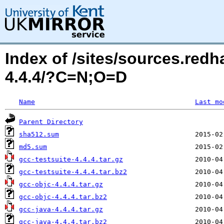
Index of /sites/sources.red
4.4.4/?C=N;O=D
Name
Last mo
Parent Directory
sha512.sum
md5.sum
gcc-testsuite-4.4.4.tar.gz
gcc-testsuite-4.4.4.tar.bz2
gcc-objc-4.4.4.tar.gz
gcc-objc-4.4.4.tar.bz2
gcc-java-4.4.4.tar.gz
gcc-java-4.4.4.tar.bz2