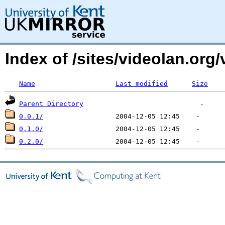
Index of /sites/videolan.or
Name
Last modified
Size
Parent Directory
0.0.1/
0.1.0/
0.2.0/