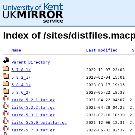
Index of /sites/distfiles.ma
Name
Last modified
S
Parent Directory
5.7.8_1/
5.8.2_1/
5.8.4_1/
5.8.6_2/
iaito-5.2.1.tar.gz
iaito-5.2.2.tar.gz
iaito-5.3.1.tar.gz
iaito-5.5.0-beta.tar.gz
iaito-5.7.0.tar.gz