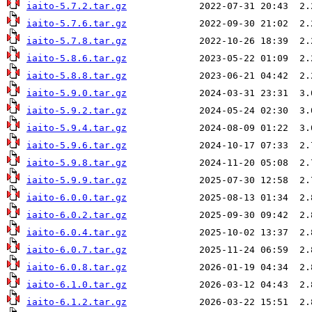
iaito-5.7.2.tar.gz
iaito-5.7.6.tar.gz
iaito-5.7.8.tar.gz
iaito-5.8.6.tar.gz
iaito-5.8.8.tar.gz
iaito-5.9.0.tar.gz
iaito-5.9.2.tar.gz
iaito-5.9.4.tar.gz
iaito-5.9.6.tar.gz
iaito-5.9.8.tar.gz
iaito-5.9.9.tar.gz
iaito-6.0.0.tar.gz
iaito-6.0.2.tar.gz
iaito-6.0.4.tar.gz
iaito-6.0.7.tar.gz
iaito-6.0.8.tar.gz
iaito-6.1.0.tar.gz
iaito-6.1.2.tar.gz