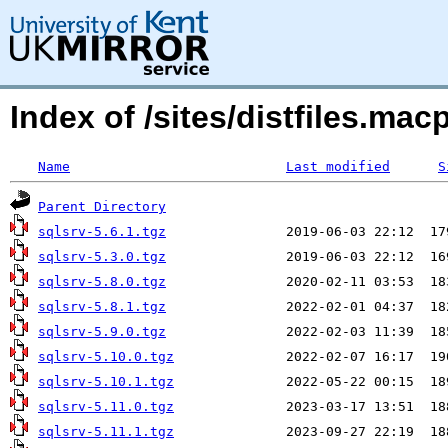
Index of /sites/distfiles.m
Name
Last modified
S
Parent Directory
sqlsrv-5.6.1.tgz
sqlsrv-5.3.0.tgz
sqlsrv-5.8.0.tgz
sqlsrv-5.8.1.tgz
sqlsrv-5.9.0.tgz
sqlsrv-5.10.0.tgz
sqlsrv-5.10.1.tgz
sqlsrv-5.11.0.tgz
sqlsrv-5.11.1.tgz