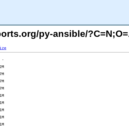
cports.org/py-ansible/?C=N;O
ize