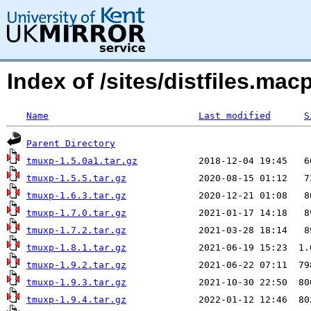
Index of /sites/distfiles.m
Name
Last modified
S
Parent Directory
tmuxp-1.5.0a1.tar.gz
tmuxp-1.5.5.tar.gz
tmuxp-1.6.3.tar.gz
tmuxp-1.7.0.tar.gz
tmuxp-1.7.2.tar.gz
tmuxp-1.8.1.tar.gz
tmuxp-1.9.2.tar.gz
tmuxp-1.9.3.tar.gz
tmuxp-1.9.4.tar.gz