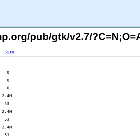
imp.org/pub/gtk/v2.7/?C=N;O=
Size