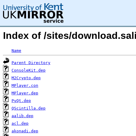
Index of /sites/download.s
Name
Parent Directory
ConsoleKit.dep
M2Crypto.dep
MPlayer.con
MPlayer.dep
PyQt.dep
QScintilla.dep
aalib.dep
acl.dep
akonadi.dep