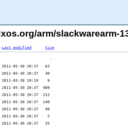
alixos.org/arm/slackwarearm-
Last modified
Size