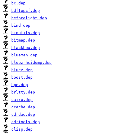
bc.dep
bdftopcf.dep
beforelight.dep
bind.dep
binutils.dep
bitmap.dep
blackbox.dep
blueman.dep
bluez-hcidump.dep
bluez.dep
boost.dep
bpe.dep
brltty.dep
cairo.dep
ccache.dep
cdrdao.dep
cdrtools.dep
clisp.dep