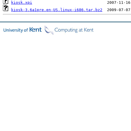
kiosk.xpi
kiosk-3.6a1pre.en-US.linux-i686.tar.bz2