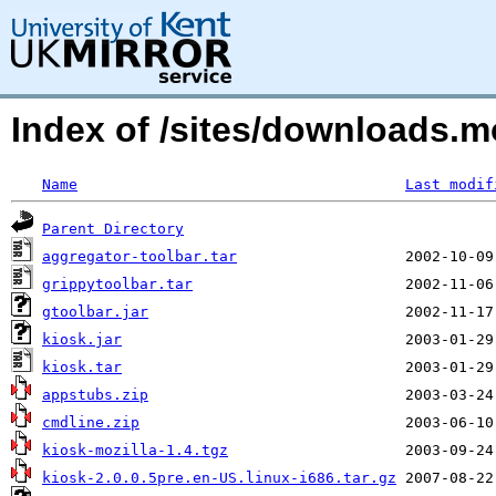
Index of /sites/downloads.
Name
Last modif
Parent Directory
aggregator-toolbar.tar
grippytoolbar.tar
gtoolbar.jar
kiosk.jar
kiosk.tar
appstubs.zip
cmdline.zip
kiosk-mozilla-1.4.tgz
kiosk-2.0.0.5pre.en-US.linux-i686.tar.gz