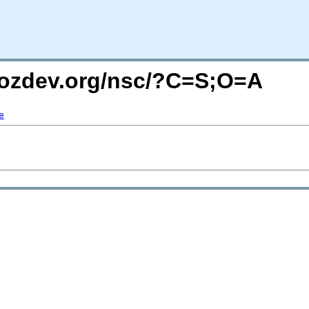
mozdev.org/nsc/?C=S;O=A
e