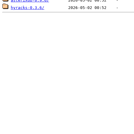
asterixdb-0.9.6/
hyracks-0.3.6/