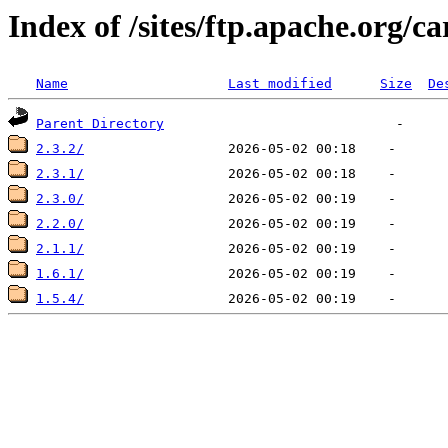
Index of /sites/ftp.apache.org/c
Name
Last modified
Size
De
Parent Directory
2.3.2/
2.3.1/
2.3.0/
2.2.0/
2.1.1/
1.6.1/
1.5.4/