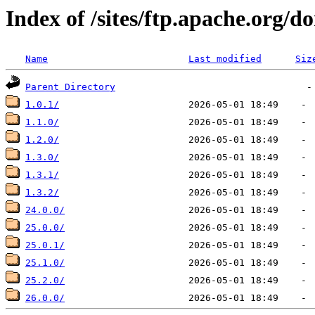
Index of /sites/ftp.apache.org/d
Name
Last modified
Siz
Parent Directory
1.0.1/
1.1.0/
1.2.0/
1.3.0/
1.3.1/
1.3.2/
24.0.0/
25.0.0/
25.0.1/
25.1.0/
25.2.0/
26.0.0/