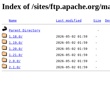
Index of /sites/ftp.apache.org/m
Name
Last modified
Size
De
Parent Directory
1.18.0/
1.19.0/
1.20.0/
1.21.0/
2.0.0/
2.1.0/