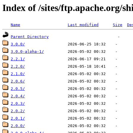
Index of /sites/ftp.apache.org/sh
Name
Last modified
Size
De
Parent Directory
3.0.0/
3.0.0-alpha-1/
2.2.1/
2.2.0/
2.1.0/
2.0.6/
2.0.5/
2.0.4/
2.0.3/
2.0.2/
2.0.1/
2.0.0/