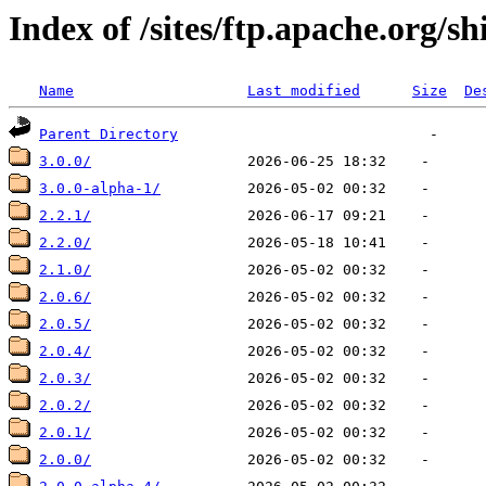
Index of /sites/ftp.apache.org/sh
Name
Last modified
Size
De
Parent Directory
3.0.0/
3.0.0-alpha-1/
2.2.1/
2.2.0/
2.1.0/
2.0.6/
2.0.5/
2.0.4/
2.0.3/
2.0.2/
2.0.1/
2.0.0/