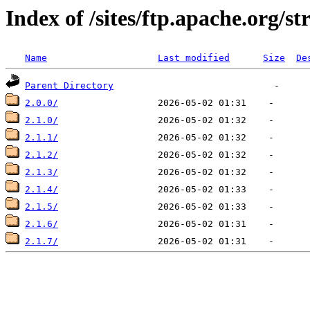
Index of /sites/ftp.apache.org/s
Name
Last modified
Size
De
Parent Directory
2.0.0/
2.1.0/
2.1.1/
2.1.2/
2.1.3/
2.1.4/
2.1.5/
2.1.6/
2.1.7/