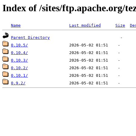
Index of /sites/ftp.apache.org/te
Name
Last modified
Size
De
Parent Directory
0.10.5/
0.10.4/
0.10.3/
0.10.2/
0.10.1/
0.9.2/