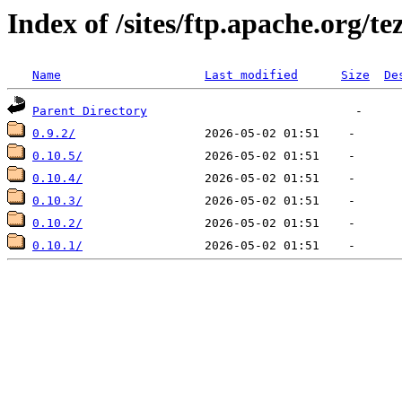
Index of /sites/ftp.apache.org/te
Name
Last modified
Size
De
Parent Directory
0.9.2/
0.10.5/
0.10.4/
0.10.3/
0.10.2/
0.10.1/