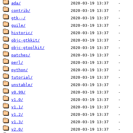
ada/
contrib/
gtk--/
guile/
historic/
objc-gtkkit/
objc-gtoolkit/
patches/
perl/
python/
tutorial/
unstable/
v0.99/
v1.0/
v1.1/
v1.2/
v1.3/
v2.0/