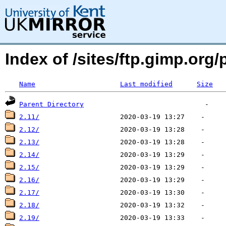
Index of /sites/ftp.gimp.org/
Name
Last modified
Size
Parent Directory
2.11/
2.12/
2.13/
2.14/
2.15/
2.16/
2.17/
2.18/
2.19/