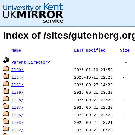
Index of /sites/gutenberg.o
Name
Last modified
Size
Parent Directory
1100/
1104/
1101/
1109/
1108/
1107/
1106/
1103/
1102/