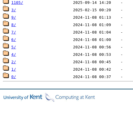
1105/
3/
9/
8/
7/
6/
5/
4/
2/
1/
0/