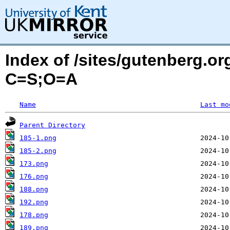
Index of /sites/gutenberg.or
C=S;O=A
Name
Last mo
Parent Directory
185-1.png
185-2.png
173.png
176.png
188.png
192.png
178.png
189.png