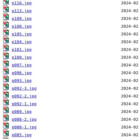
p116.jpg
p113.jpg
p109.jpg
p108.jpg
p105.jpg
p104.jpg
p101.jpg
p100.jpg
p097.jpg
p096.jpg
p093.jpg
p092-3.jpg
p092-2.jpg
p092-1.jpg
p089.jpg
p088-2.jpg
p088-1.jpg
p085.jpg