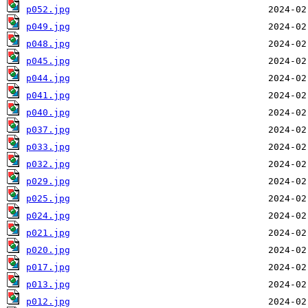
p052.jpg
p049.jpg
p048.jpg
p045.jpg
p044.jpg
p041.jpg
p040.jpg
p037.jpg
p033.jpg
p032.jpg
p029.jpg
p025.jpg
p024.jpg
p021.jpg
p020.jpg
p017.jpg
p013.jpg
p012.jpg