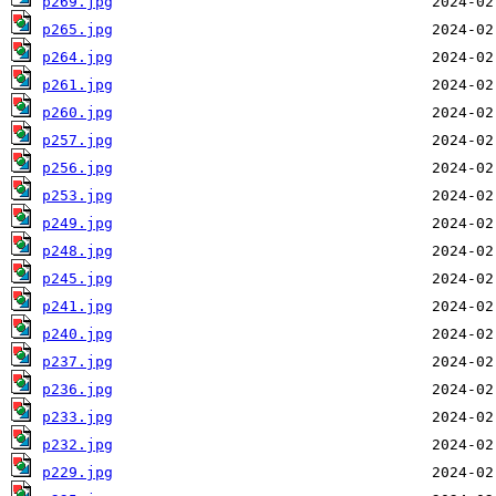
p269.jpg
p265.jpg
p264.jpg
p261.jpg
p260.jpg
p257.jpg
p256.jpg
p253.jpg
p249.jpg
p248.jpg
p245.jpg
p241.jpg
p240.jpg
p237.jpg
p236.jpg
p233.jpg
p232.jpg
p229.jpg