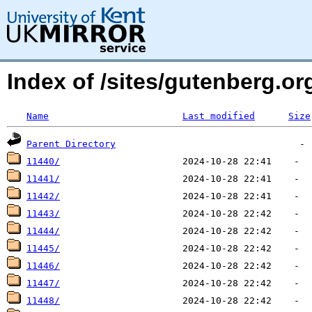
Index of /sites/gutenberg.org
Name
Last modified
Size
Parent Directory
11440/
11441/
11442/
11443/
11444/
11445/
11446/
11447/
11448/