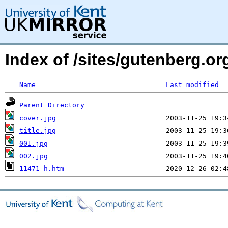
Index of /sites/gutenberg.o
Name
Last modified
Parent Directory
cover.jpg
title.jpg
001.jpg
002.jpg
11471-h.htm