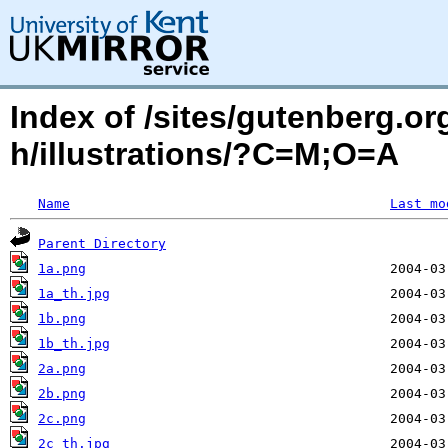
Index of /sites/gutenberg.or
h/illustrations/?C=M;O=A
Name
Last mo
Parent Directory
1a.png
1a_th.jpg
1b.png
1b_th.jpg
2a.png
2b.png
2c.png
2c_th.jpg