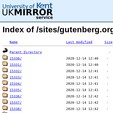
Index of /sites/gutenberg.org
Name
Last modified
Size
Parent Directory
15330/
15331/
15332/
15333/
15334/
15335/
15336/
15337/
15338/