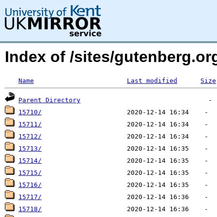
Index of /sites/gutenberg.org
Name
Last modified
Size
Parent Directory
15710/
15711/
15712/
15713/
15714/
15715/
15716/
15717/
15718/