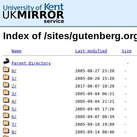
Index of /sites/gutenberg.org
Name
Last modified
Size
Parent Directory
0/
1/
2/
3/
4/
5/
6/
7/
8/