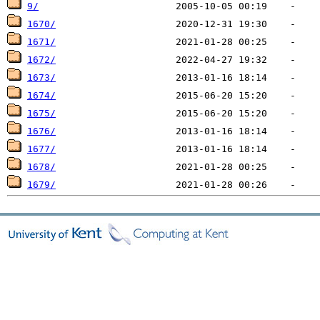
9/
1670/
1671/
1672/
1673/
1674/
1675/
1676/
1677/
1678/
1679/