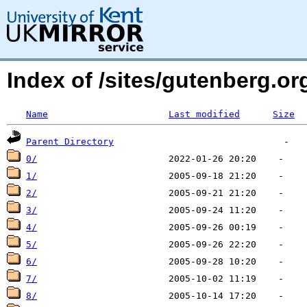
Index of /sites/gutenberg.org
Name
Last modified
Size
Parent Directory
0/
1/
2/
3/
4/
5/
6/
7/
8/