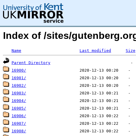
Index of /sites/gutenberg.o
Name
Last modified
Size
Parent Directory
16900/
16901/
16902/
16903/
16904/
16905/
16906/
16907/
16908/