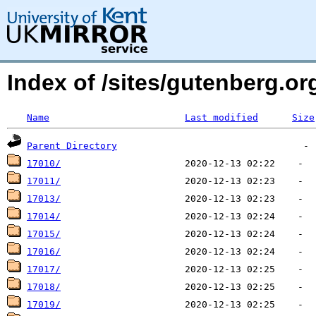
Index of /sites/gutenberg.o
Name
Last modified
Size
Parent Directory
17010/
17011/
17013/
17014/
17015/
17016/
17017/
17018/
17019/